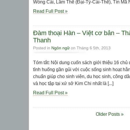
Wòng Cái, Lâm Thế (Đại-Tỳ-Cái-Thế), Tín Mã N
Read Full Post »
Đàm thoại Hàn – Việt cơ bản – T
Thanh
Posted in
Ngôn ngữ
on Tháng 6 5th, 2013
Tóm tắt: Nội dung cuốn sách giới thiệu 16 chủ
tình huống gần gủi với cuộc sống sinh hoạt hằ
chuẩn giúp cho sinh viên, du học sinh, công d
và học tập tại xứ sở Kim Chi nhất là [...]
Read Full Post »
Older Posts »