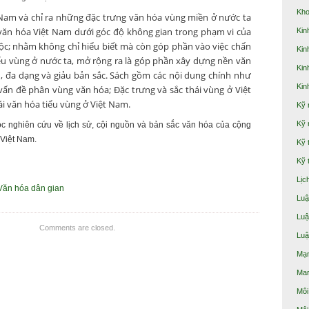
Kho
Nam và chỉ ra những đặc trưng văn hóa vùng miền ở nước ta
 văn hóa Việt Nam dưới góc độ không gian trong phạm vi của
Kin
tộc; nhằm không chỉ hiểu biết mà còn góp phần vào việc chấn
Kin
ểu vùng ở nước ta, mở rộng ra là góp phần xây dựng nền văn
Kin
 đa dạng và giảu bản sắc. Sách gồm các nội dung chính như
Kin
vấn đề phân vùng văn hóa; Đặc trưng và sắc thái vùng ở Việt
ái văn hóa tiểu vùng ở Việt Nam.
Kỹ
Kỹ 
ọc nghiên cứu về lịch sử, cội nguồn và bản sắc văn hóa của cộng
 Việt Nam.
Kỹ 
Kỹ 
Lịc
Văn hóa dân gian
Luậ
Luậ
Comments are closed.
Luậ
Mạn
Mar
Môi