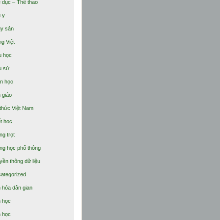
 dục – Thể thao
 y
y sản
ng Việt
u học
u sử
n học
 giáo
 thức Việt Nam
ết học
ng trọt
ng học phổ thông
yền thông dữ liệu
ategorized
 hóa dân gian
 học
 học