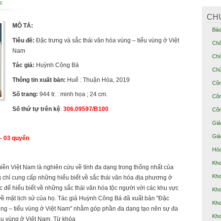
c
CH
MÔ TẢ:
Báo
Tiêu đề:
Đặc trưng và sắc thái văn hóa vùng – tiểu vùng ở Việt
Chă
Nam
Chí
Tác giả:
Huỳnh Công Bá
Chủ
Thông tin xuất bản:
Huế : Thuận Hóa, 2019
Côn
Số trang:
944 tr. : minh họa ; 24 cm.
Côn
Số thứ tự trên kệ
:
306.09597/B100
Côn
Giá
Giá
– 03 quyển
Hóa
Kho
ền Việt Nam là nghiên cứu về tính đa dạng trong thống nhất của
Kho
 chỉ cung cấp những hiểu biết về sắc thái văn hóa địa phương ở
c để hiểu biết về những sắc thái văn hóa tộc người với các khu vực
Kho
ề mặt lịch sử của họ. Tác giả Huỳnh Công Bá đã xuất bản "Đặc
Kho
vùng – tiểu vùng ở Việt Nam" nhằm góp phần đa dạng tạo nên sự đa
Kho
ểu vùng ở Việt Nam. Từ khóa