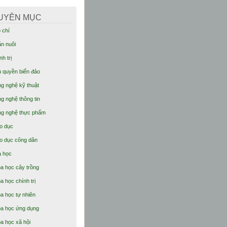
UYÊN MỤC
 chí
n nuôi
nh trị
 quyền biển đảo
g nghệ kỹ thuật
g nghệ thông tin
g nghệ thực phẩm
o dục
o dục công dân
 học
a học cây trồng
a học chính trị
a học tự nhiên
a học ứng dụng
a học xã hội