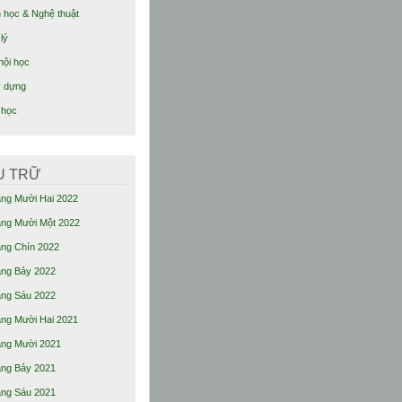
 học & Nghệ thuật
lý
hội học
 dựng
 học
U TRỮ
ng Mười Hai 2022
ng Mười Một 2022
ng Chín 2022
ng Bảy 2022
ng Sáu 2022
ng Mười Hai 2021
ng Mười 2021
ng Bảy 2021
ng Sáu 2021