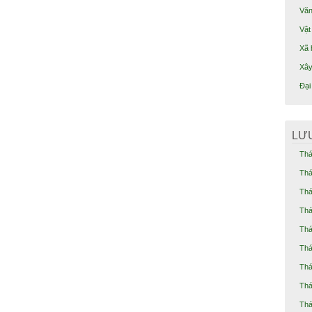
Văn
Vật 
Xã 
Xây
Đại
LƯ
Thá
Thá
Thá
Thá
Thá
Thá
Thá
Thá
Thá