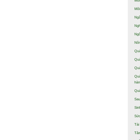
Môi
Môi
Ngâ
Ngh
Ngô
Nôn
Quả
Quả
Quả
Quả
hàn
Quả
Sau
Sin
Sức
Tài
Tâm