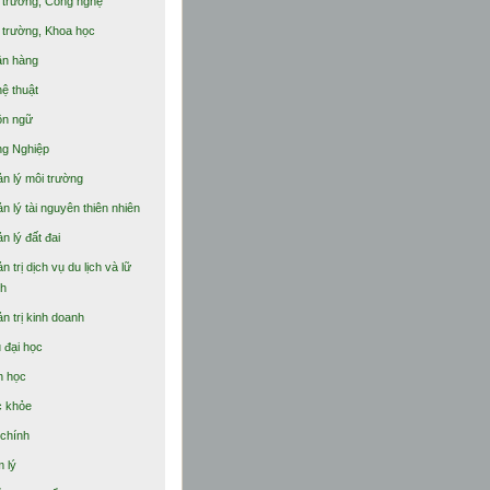
 trường, Công nghệ
 trường, Khoa học
n hàng
ệ thuật
n ngữ
g Nghiệp
n lý môi trường
n lý tài nguyên thiên nhiên
n lý đất đai
n trị dịch vụ du lịch và lữ
h
n trị kinh doanh
 đại học
h học
 khỏe
 chính
 lý