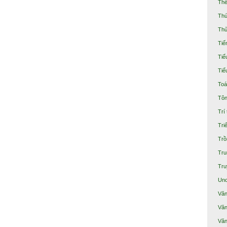
Thể
Thú
Thủ
Tiế
Tiể
Tiể
Toá
Tôn
Trí
Tri
Trồ
Tru
Tru
Unc
Văn
Văn
Văn