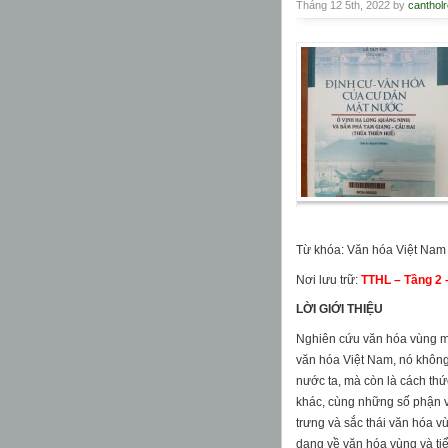
Tháng 12 5th, 2022 by
cantholr
Từ khóa: Văn hóa Việt Nam
Nơi lưu trữ:
TTHL – Tầng 2 
LỜI GIỚI THIỆU
Nghiên cứu văn hóa vùng mi
văn hóa Việt Nam, nó không
nước ta, mà còn là cách thứ
khác, cùng những số phận v
trưng và sắc thái văn hóa 
dạng về văn hóa vùng và ti