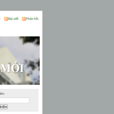
:
Bài viết
Phản hồi
iếm: