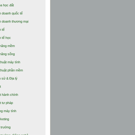
a học đất
h doanh quốc tế
h doanh thương mại
h tế
h tế học
 năng mềm
năng sống
thuật máy tính
thuật phần mềm
h sử & Địa lý
t
t hành chính
t tư pháp
g máy tính
keting
 trường